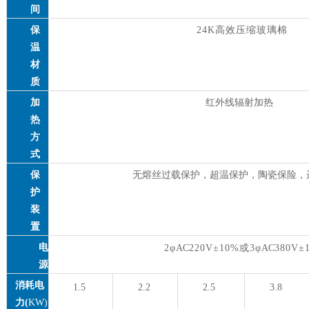
间
保
24K高效压缩玻璃棉
温
材
质
加
红外线辐射加热
热
方
式
保
无熔丝过载保护，超温保护，陶瓷保险，
护
装
置
电
2φ
AC
220V±10%或3φ
AC
380V±
源
消耗电
1.5
2.2
2.5
3.8
力
(
KW)