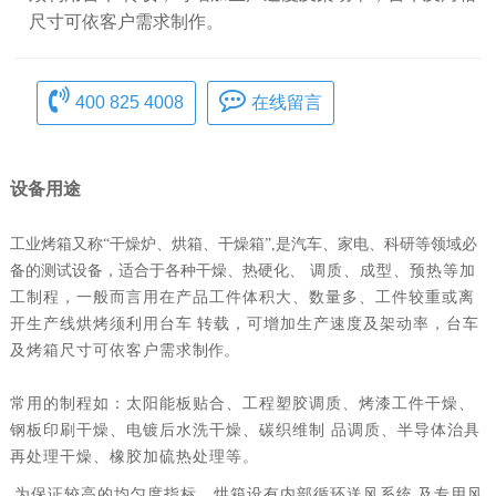
尺寸可依客户需求制作。
400 825 4008
在线留言
设备用途
工业烤箱又称
“干燥炉、烘箱、干燥箱”,是汽车、家电、科研等领域必
备的测试设备，适合于各种干燥、热硬化、
调质、成型、预热等加
工制程，
一般而言用在产品工件体积大、数量多、工件较重或离
开生产线烘烤须利用台
车
转载，可增加生产速度及架动率，台车
及烤箱尺寸可依客户需求
制作。
常用的制程如：太阳能板贴合、工程塑胶调质、烤漆工件干燥、
钢板印刷干燥、电镀后水洗干燥、碳织维制
品调质、半导体治具
再处理干燥、橡胶加硫热处理等。
为保证较高的均匀度指标，烘箱设有内部循环送
风系统
及专用风