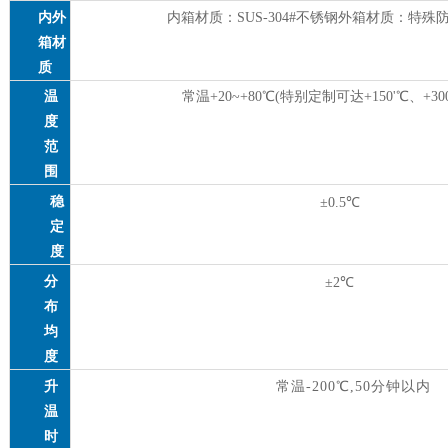
内外
内箱材质：
SUS
-304#不锈钢外箱材质：特
箱材
质
温
常温
+20~+80℃(特别定制可达+150'℃、+30
度
范
围
稳
±0.5℃
定
度
分
±2℃
布
均
度
升
常温
-200℃,50分钟以内
温
时